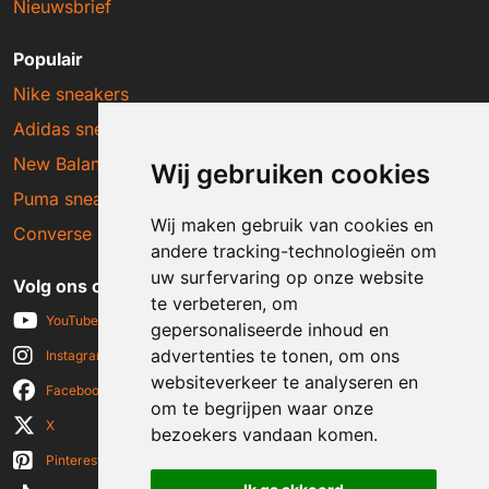
Nieuwsbrief
Populair
Nike sneakers
Adidas sneakers
New Balance sneakers
Wij gebruiken cookies
Puma sneakers
Wij maken gebruik van cookies en
Converse sneakers
andere tracking-technologieën om
uw surfervaring op onze website
Volg ons op social media
te verbeteren, om
YouTube
gepersonaliseerde inhoud en
advertenties te tonen, om ons
Instagram
websiteverkeer te analyseren en
Facebook
om te begrijpen waar onze
X
bezoekers vandaan komen.
Pinterest