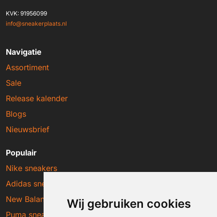
KVK: 91956099
info@sneakerplaats.nl
Navigatie
Assortiment
Sale
Release kalender
Blogs
Nieuwsbrief
Populair
Nike sneakers
Adidas sneakers
New Balance sneakers
Wij gebruiken cookies
Puma sneakers