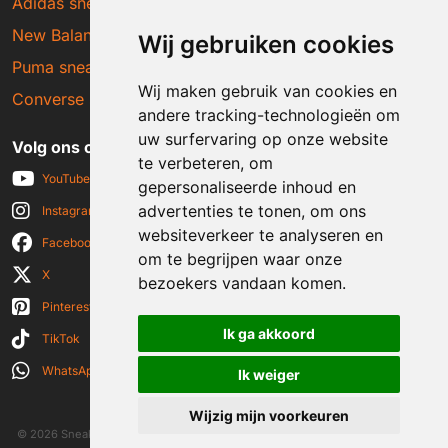
Adidas sneakers
New Balance sneakers
Wij gebruiken cookies
Puma sneakers
Wij maken gebruik van cookies en
Converse sneakers
andere tracking-technologieën om
uw surfervaring op onze website
Volg ons op social media
te verbeteren, om
YouTube
gepersonaliseerde inhoud en
advertenties te tonen, om ons
Instagram
websiteverkeer te analyseren en
Facebook
om te begrijpen waar onze
X
bezoekers vandaan komen.
Pinterest
Ik ga akkoord
TikTok
WhatsApp
Ik weiger
Wijzig mijn voorkeuren
© 2026 Sneakerplaats.nl
|
Algemene voorwaarden
|
Disclaimer
|