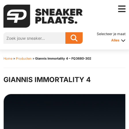
Selecteer je maat
Alles
Home
»
Producten
»
Giannis Immortality 4 – FQ3680-302
GIANNIS IMMORTALITY 4