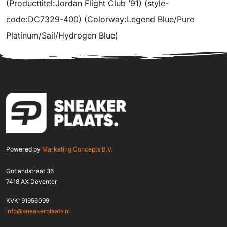
(Producttitel:Jordan Flight Club ’91) (style-
code:DC7329-400) (Colorway:Legend Blue/Pure
Platinum/Sail/Hydrogen Blue)
Powered by
Marketing Concepts B.V.
Gotlandstraat 36
7418 AX Deventer
KVK: 91956099
info@sneakerplaats.nl