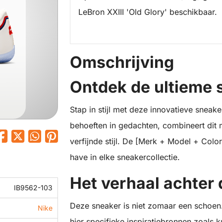
LeBron XXIII 'Old Glory' beschikbaar.
Omschrijving
Ontdek de ultieme 
Stap in stijl met deze innovatieve snea
behoeften in gedachten, combineert dit m
verfijnde stijl. De [Merk + Model + Colo
have in elke sneakercollectie.
Het verhaal achter
IB9562-103
Deze sneaker is niet zomaar een schoen
Nike
hier specifieke inspiratiebronnen zoals k