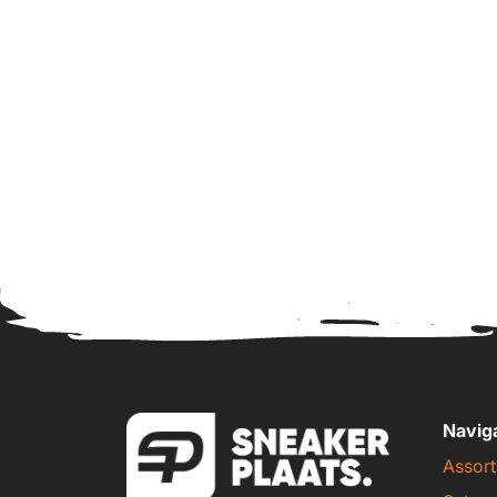
Navig
Assort