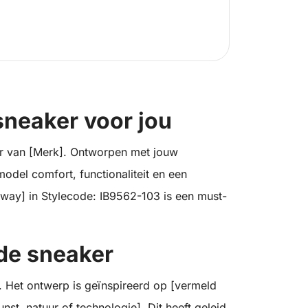
sneaker voor jou
ker van [Merk]. Ontworpen met jouw
odel comfort, functionaliteit en een
rway] in Stylecode: IB9562-103 is een must-
 de sneaker
. Het ontwerp is geïnspireerd op [vermeld
unst, natuur of technologie]. Dit heeft geleid