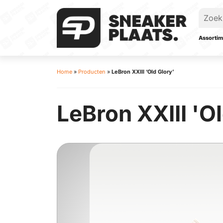
Assortim
Home
»
Producten
»
LeBron XXIII ‘Old Glory’
LeBron XXIII 'O