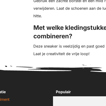
Gebruik een zachte borstel en een mild r
verwijderen. Laat de schoenen aan de luc
hitte.
Met welke kledingstukke
combineren?
Deze sneaker is veelzijdig en past goed b
Laat je creativiteit de vrije loop!
atie
Populair
iment
Nike sneakers