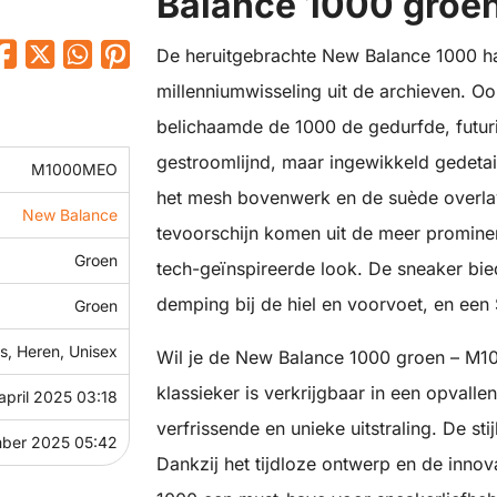
Balance 1000 gro
De heruitgebrachte New Balance 1000 ha
millenniumwisseling uit de archieven. Oo
belichaamde de 1000 de gedurfde, futuris
gestroomlijnd, maar ingewikkeld gedetai
M1000MEO
het mesh bovenwerk en de suède overla
New Balance
tevoorschijn komen uit de meer prominen
Groen
tech-geïnspireerde look. De sneaker b
demping bij de hiel en voorvoet, en een
Groen
, Heren, Unisex
Wil je de New Balance 1000 groen – M
klassieker is verkrijgbaar in een opvall
april 2025 03:18
verfrissende en unieke uitstraling. De s
ber 2025 05:42
Dankzij het tijdloze ontwerp en de inno