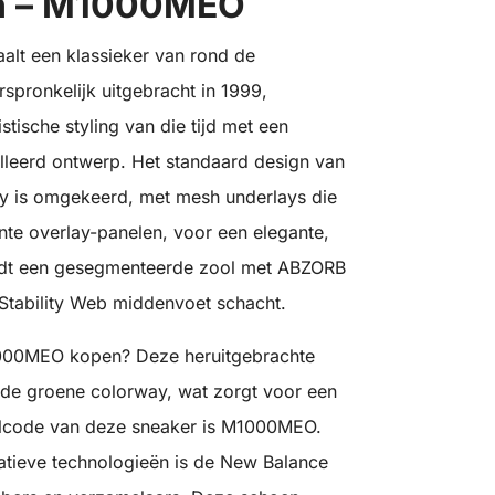
en – M1000MEO
alt een klassieker van rond de
rspronkelijk uitgebracht in 1999,
tische styling van die tijd met een
lleerd ontwerp. Het standaard design van
y is omgekeerd, met mesh underlays die
te overlay-panelen, voor een elegante,
iedt een gesegmenteerde zool met ABZORB
 Stability Web middenvoet schacht.
1000MEO kopen? Deze heruitgebrachte
ende groene colorway, wat zorgt voor een
tijlcode van deze sneaker is M1000MEO.
vatieve technologieën is de New Balance