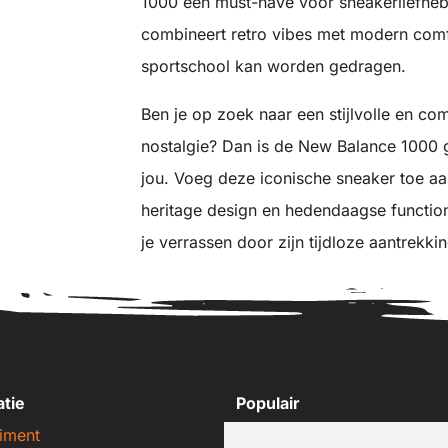
1000 een must-have voor sneakerliefhe
combineert retro vibes met modern comfo
sportschool kan worden gedragen.
Ben je op zoek naar een stijlvolle en co
nostalgie? Dan is de New Balance 1000
jou. Voeg deze iconische sneaker toe aan
heritage design en hedendaagse function
je verrassen door zijn tijdloze aantrek
atie
Populair
iment
Nike sneakers