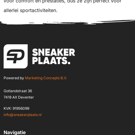
voor comfort en prestaties, dus ze zijn perfect voor
allerlei sportactiviteiten.
Powered by
Marketing Concepts B.V.
Gotlandstraat 36
7418 AX Deventer
KVK: 91956099
info@sneakerplaats.nl
Navigatie