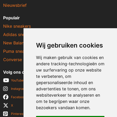
Nieuwsbrief
Populair
Nike sneakers
Adidas sneakers
New Balance sneakers
Wij gebruiken cookies
Puma sneakers
Wij maken gebruik van cookies en
Converse sneakers
andere tracking-technologieën om
uw surfervaring op onze website
Volg ons op social media
te verbeteren, om
YouTube
gepersonaliseerde inhoud en
advertenties te tonen, om ons
Instagram
websiteverkeer te analyseren en
Facebook
om te begrijpen waar onze
X
bezoekers vandaan komen.
Pinterest