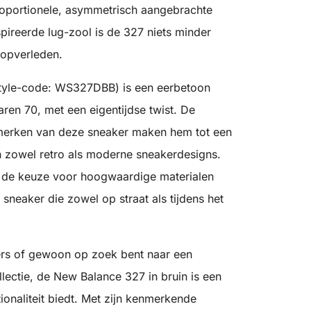
roportionele, asymmetrisch aangebrachte
spireerde lug-zool is de 327 niets minder
oopverleden.
style-code: WS327DBB) is een eerbetoon
jaren 70, met een eigentijdse twist. De
enmerken van deze sneaker maken hem tot een
n zowel retro als moderne sneakerdesigns.
n de keuze voor hoogwaardige materialen
 sneaker die zowel op straat als tijdens het
kers of gewoon op zoek bent naar een
lectie, de New Balance 327 in bruin is een
tionaliteit biedt. Met zijn kenmerkende