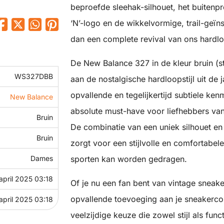
beproefde sleehak-silhouet, het buitenp
‘N’-logo en de wikkelvormige, trail-geïn
dan een complete revival van ons hardl
De New Balance 327 in de kleur bruin (
WS327DBB
aan de nostalgische hardloopstijl uit de 
opvallende en tegelijkertijd subtiele k
New Balance
absolute must-have voor liefhebbers va
Bruin
De combinatie van een uniek silhouet e
Bruin
zorgt voor een stijlvolle en comfortabele
Dames
sporten kan worden gedragen.
april 2025 03:18
Of je nu een fan bent van vintage snea
opvallende toevoeging aan je sneakercol
april 2025 03:18
veelzijdige keuze die zowel stijl als func