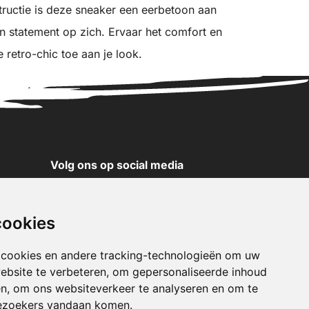
uctie is deze sneaker een eerbetoon aan
n statement op zich. Ervaar het comfort en
 retro-chic toe aan je look.
Volg ons op social media
YouTube
Instagram
cookies
Facebook
X
 cookies en andere tracking-technologieën om uw
ebsite te verbeteren, om gepersonaliseerde inhoud
Pinterest
en, om ons websiteverkeer te analyseren en om te
TikTok
ezoekers vandaan komen.