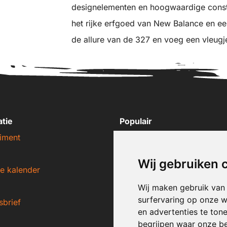
designelementen en hoogwaardige constr
het rijke erfgoed van New Balance en ee
de allure van de 327 en voeg een vleugje
atie
Populair
iment
Nike sneakers
Adidas sneakers
Wij gebruiken 
e kalender
New Balance sneakers
Puma sneakers
Wij maken gebruik van
surfervaring op onze w
sbrief
Converse sneakers
en advertenties te ton
begrijpen waar onze b