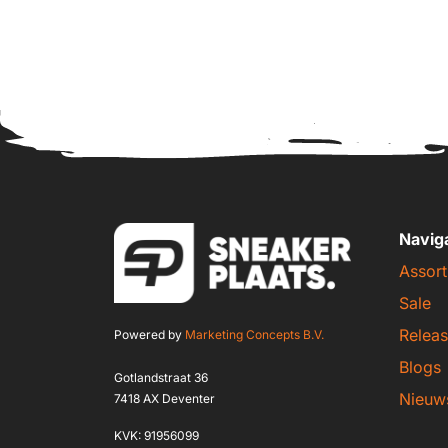
Navig
Assort
Sale
Releas
Powered by
Marketing Concepts B.V.
Blogs
Gotlandstraat 36
Nieuw
7418 AX Deventer
KVK: 91956099