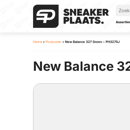
Assortim
Home
»
Producten
»
New Balance 327 Groen – PH327SJ
New Balance 3