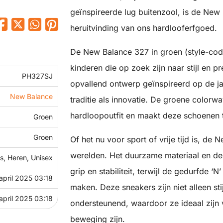
geïnspireerde lug buitenzool, is de New
heruitvinding van ons hardlooferfgoed.
De New Balance 327 in groen (style-co
kinderen die op zoek zijn naar stijl en 
PH327SJ
opvallend ontwerp geïnspireerd op de j
New Balance
traditie als innovatie. De groene colorwa
hardloopoutfit en maakt deze schoenen t
Groen
Groen
Of het nu voor sport of vrije tijd is, de
werelden. Het duurzame materiaal en de 
, Heren, Unisex
grip en stabiliteit, terwijl de gedurfde 
april 2025 03:18
maken. Deze sneakers zijn niet alleen st
april 2025 03:18
ondersteunend, waardoor ze ideaal zijn 
beweging zijn.