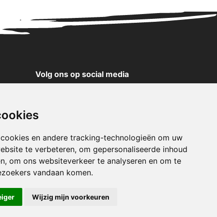
Volg ons op social media
YouTube
Instagram
cookies
Facebook
X
 cookies en andere tracking-technologieën om uw
ebsite te verbeteren, om gepersonaliseerde inhoud
Pinterest
en, om ons websiteverkeer te analyseren en om te
TikTok
ezoekers vandaan komen.
WhatsApp
eiger
Wijzig mijn voorkeuren
klaring