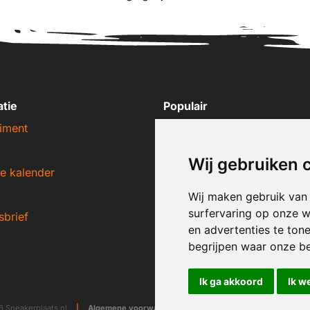
atie
Populair
iment
Nike sneakers
Adidas sneakers
Wij gebruiken 
e kalender
New Balance sneakers
Puma sneakers
Wij maken gebruik van
surfervaring op onze w
sbrief
Converse sneakers
en advertenties te ton
begrijpen waar onze b
Ik ga akkoord
Ik w
 Sneakerplaats.nl
|
Algemene voorwaarden
|
Disclaimer
|
Privacy ver