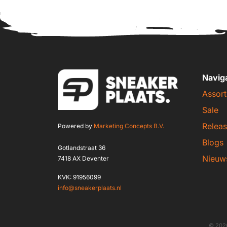
Navig
Assort
Sale
Releas
Powered by
Marketing Concepts B.V.
Blogs
Gotlandstraat 36
Nieuw
7418 AX Deventer
KVK: 91956099
info@sneakerplaats.nl
© 2026