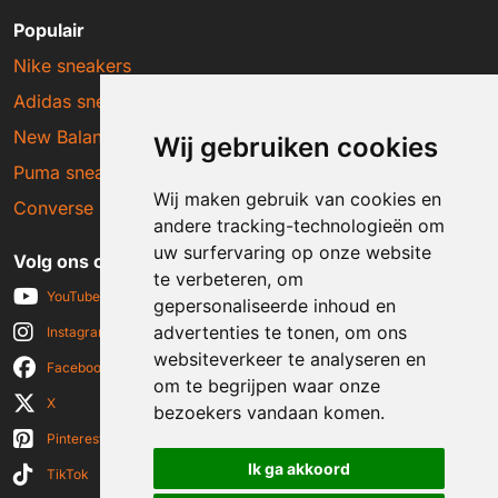
Populair
Nike sneakers
Adidas sneakers
New Balance sneakers
Wij gebruiken cookies
Puma sneakers
Wij maken gebruik van cookies en
Converse sneakers
andere tracking-technologieën om
uw surfervaring op onze website
Volg ons op social media
te verbeteren, om
YouTube
gepersonaliseerde inhoud en
advertenties te tonen, om ons
Instagram
websiteverkeer te analyseren en
Facebook
om te begrijpen waar onze
X
bezoekers vandaan komen.
Pinterest
Ik ga akkoord
TikTok