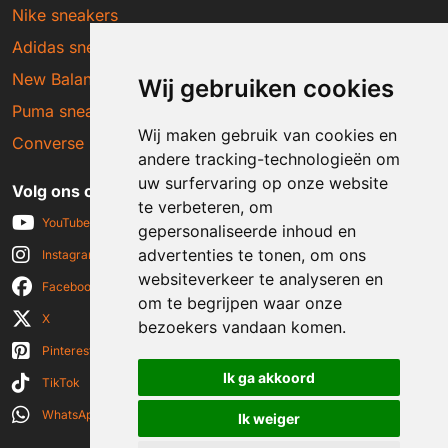
Nike sneakers
Adidas sneakers
New Balance sneakers
Wij gebruiken cookies
Puma sneakers
Wij maken gebruik van cookies en
Converse sneakers
andere tracking-technologieën om
uw surfervaring op onze website
Volg ons op social media
te verbeteren, om
YouTube
gepersonaliseerde inhoud en
advertenties te tonen, om ons
Instagram
websiteverkeer te analyseren en
Facebook
om te begrijpen waar onze
X
bezoekers vandaan komen.
Pinterest
Ik ga akkoord
TikTok
WhatsApp
Ik weiger