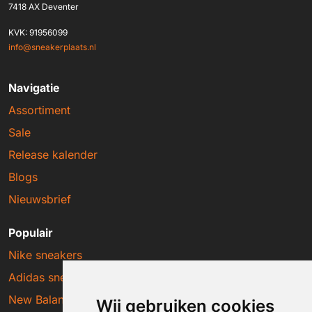
7418 AX Deventer
KVK: 91956099
info@sneakerplaats.nl
Navigatie
Assortiment
Sale
Release kalender
Blogs
Nieuwsbrief
Populair
Nike sneakers
Adidas sneakers
New Balance sneakers
Wij gebruiken cookies