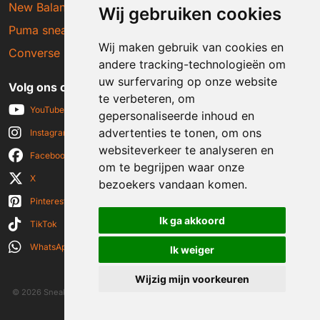
New Balance sneakers
Wij gebruiken cookies
Puma sneakers
Wij maken gebruik van cookies en
Converse sneakers
andere tracking-technologieën om
uw surfervaring op onze website
Volg ons op social media
te verbeteren, om
YouTube
gepersonaliseerde inhoud en
advertenties te tonen, om ons
Instagram
websiteverkeer te analyseren en
Facebook
om te begrijpen waar onze
X
bezoekers vandaan komen.
Pinterest
Ik ga akkoord
TikTok
WhatsApp
Ik weiger
Wijzig mijn voorkeuren
© 2026 Sneakerplaats.nl
|
Algemene voorwaarden
|
Disclaimer
|
Privacy verklaring