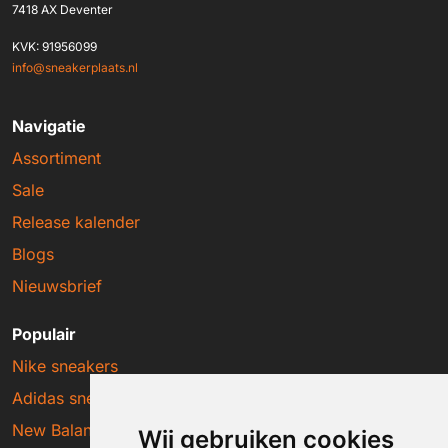
7418 AX Deventer
KVK: 91956099
info@sneakerplaats.nl
Navigatie
Assortiment
Sale
Release kalender
Blogs
Nieuwsbrief
Populair
Nike sneakers
Adidas sneakers
New Balance sneakers
Wij gebruiken cookies