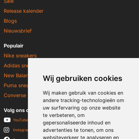
Sale
Release kalender
Blogs
Nieuwsbrief
Populair
Nike sneakers
Adidas sneakers
New Balance sneakers
Wij gebruiken cookies
Puma sneakers
Wij maken gebruik van cookies en
Converse sneakers
andere tracking-technologieën om
uw surfervaring op onze website
Volg ons op social media
te verbeteren, om
YouTube
gepersonaliseerde inhoud en
advertenties te tonen, om ons
Instagram
websiteverkeer te analyseren en