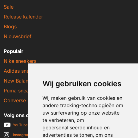
Sale
Release kalender
Blogs
Nieuwsbrief
Populair
Nike sneakers
Adidas sneakers
New Balance sneakers
Wij gebruiken cookies
Puma sneakers
Wij maken gebruik van cookies en
Converse sneakers
andere tracking-technologieën om
uw surfervaring op onze website
Volg ons op social media
te verbeteren, om
YouTube
gepersonaliseerde inhoud en
advertenties te tonen, om ons
Instagram