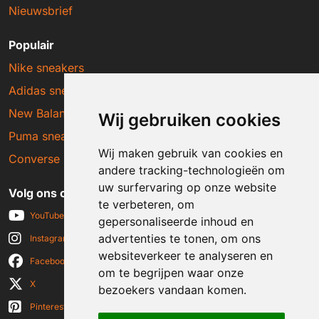
Nieuwsbrief
Populair
Nike sneakers
Adidas sneakers
New Balance sneakers
Wij gebruiken cookies
Puma sneakers
Wij maken gebruik van cookies en
Converse sneakers
andere tracking-technologieën om
uw surfervaring op onze website
Volg ons op social media
te verbeteren, om
YouTube
gepersonaliseerde inhoud en
advertenties te tonen, om ons
Instagram
websiteverkeer te analyseren en
Facebook
om te begrijpen waar onze
X
bezoekers vandaan komen.
Pinterest