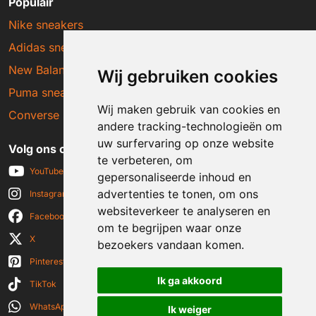
Populair
Nike sneakers
Adidas sneakers
New Balance sneakers
Wij gebruiken cookies
Puma sneakers
Wij maken gebruik van cookies en
Converse sneakers
andere tracking-technologieën om
uw surfervaring op onze website
Volg ons op social media
te verbeteren, om
YouTube
gepersonaliseerde inhoud en
advertenties te tonen, om ons
Instagram
websiteverkeer te analyseren en
Facebook
om te begrijpen waar onze
X
bezoekers vandaan komen.
Pinterest
Ik ga akkoord
TikTok
WhatsApp
Ik weiger