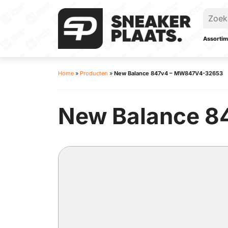
Assortim
Home
»
Producten
»
New Balance 847v4 – MW847V4-32653
New Balance 8