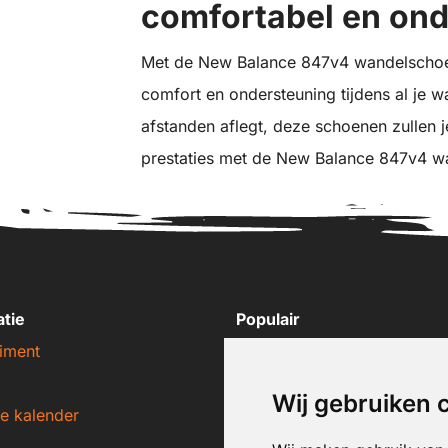
comfortabel en on
Met de New Balance 847v4 wandelschoen
comfort en ondersteuning tijdens al je w
afstanden aflegt, deze schoenen zullen je 
prestaties met de New Balance 847v4 w
atie
Populair
iment
Nike sneakers
Adidas sneakers
Wij gebruiken 
e kalender
New Balance sneakers
Puma sneakers