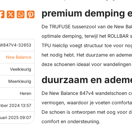
premium demping e
De TRUFUSE tussenzool van de New Bal
optimale demping, terwijl het ROLLBAR st
W847V4-32653
TPU hielclip voegt structuur toe voor n
het nodig hebt. Het duurzame en adem
New Balance
deze schoenen ideaal voor wandelingen i
Veelkleurig
duurzaam en adem
Meerkleurig
De New Balance 847v4 wandelschoen c
Heren
vermogen, waardoor je voeten comfortabe
mber 2024 13:57
De schoen is ontworpen met oog voor det
nuari 2025 09:07
comfort en ondersteuning.