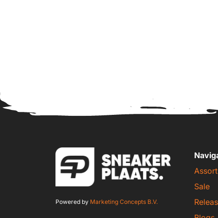
Navig
Assort
Sale
Releas
Powered by
Marketing Concepts B.V.
Blogs