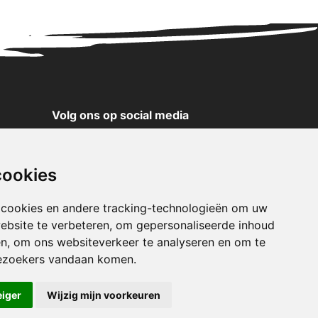
Volg ons op social media
YouTube
Instagram
cookies
Facebook
X
 cookies en andere tracking-technologieën om uw
ebsite te verbeteren, om gepersonaliseerde inhoud
Pinterest
en, om ons websiteverkeer te analyseren en om te
TikTok
ezoekers vandaan komen.
WhatsApp
eiger
Wijzig mijn voorkeuren