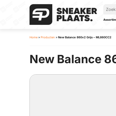
Assortim
Home
»
Producten
»
New Balance 860v2 Grijs – ML860CC2
New Balance 86