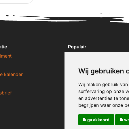
atie
Populair
iment
Nike sneakers
Adidas sneakers
Wij gebruiken 
e kalender
New Balance sneakers
Puma sneakers
Wij maken gebruik van
surfervaring op onze w
sbrief
Converse sneakers
en advertenties te ton
begrijpen waar onze b
Ik ga akkoord
Ik w