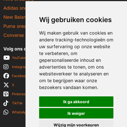
Adidas sneakers
New Balance sneakers
Wij gebruiken cookies
Puma sneakers
Wij maken gebruik van cookies en
Converse sneakers
andere tracking-technologieën om
uw surfervaring op onze website
Volg ons op social media
te verbeteren, om
YouTube
gepersonaliseerde inhoud en
advertenties te tonen, om ons
Instagram
websiteverkeer te analyseren en
Facebook
om te begrijpen waar onze
X
bezoekers vandaan komen.
Pinterest
Ik ga akkoord
TikTok
WhatsApp
Ik weiger
Wijzig mijn voorkeuren