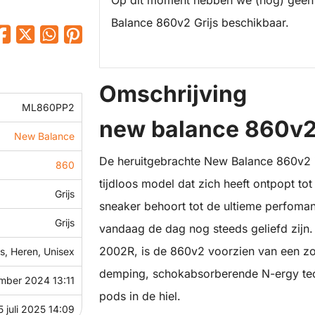
Op dit moment hebben we (nog) geen
Balance 860v2 Grijs beschikbaar.
Omschrijving
ML860PP2
new balance 860v2
New Balance
De heruitgebrachte New Balance 860v2 i
860
tijdloos model dat zich heeft ontpopt t
Grijs
sneaker behoort tot de ultieme perfoman
Grijs
vandaag de dag nog steeds geliefd zijn.
2002R, is de 860v2 voorzien van een zo
, Heren, Unisex
demping, schokabsorberende N-ergy t
mber 2024 13:11
pods in de hiel.
5 juli 2025 14:09