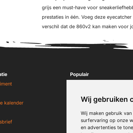
grijs een must-have voor sneakerliefhebb
prestaties in één. Voeg deze eyecatcher t
verschil dat de 860v2 kan maken voor jo
atie
Populair
iment
Nike sneakers
Adidas sneakers
Wij gebruiken 
e kalender
New Balance sneakers
Puma sneakers
Wij maken gebruik van
surfervaring op onze w
sbrief
Converse sneakers
en advertenties te ton