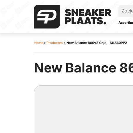
Assortim
Home
»
Producten
»
New Balance 860v2 Grijs – ML860PP2
New Balance 86