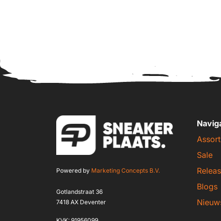
Navig
Assort
Sale
Releas
Powered by
Marketing Concepts B.V.
Blogs
Gotlandstraat 36
Nieuw
7418 AX Deventer
KVK: 91956099