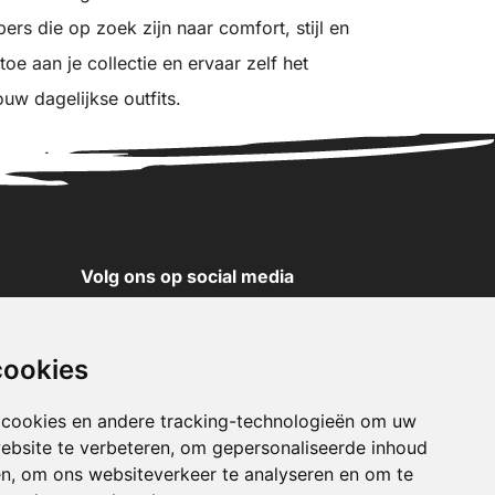
ers die op zoek zijn naar comfort, stijl en
oe aan je collectie en ervaar zelf het
uw dagelijkse outfits.
Volg ons op social media
YouTube
Instagram
cookies
Facebook
X
 cookies en andere tracking-technologieën om uw
ebsite te verbeteren, om gepersonaliseerde inhoud
Pinterest
en, om ons websiteverkeer te analyseren en om te
TikTok