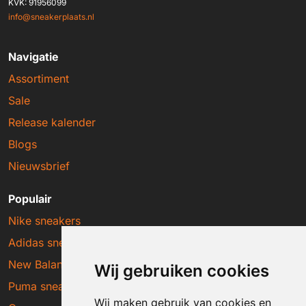
KVK: 91956099
info@sneakerplaats.nl
Navigatie
Assortiment
Sale
Release kalender
Blogs
Nieuwsbrief
Populair
Nike sneakers
Adidas sneakers
New Balance sneakers
Wij gebruiken cookies
Puma sneakers
Wij maken gebruik van cookies en