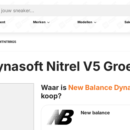
ent
Merken
Modellen
Sal
– MTNTRRG5
nasoft Nitrel V5 Gro
Waar is
New Balance Dynas
koop?
New balance