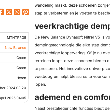
wandeling maakt, deze schoenen zorgen 
stap te verbeteren en je voeten te besc
veerkrachtige dempi
De New Balance Dynasoft Nitrel V5 is v
MTNTRRG5
dempingstechnologie die elke stap demp
New Balance
veerkrachtige loopervaring. Of je nu ove
Groen
terreinen loopt, deze schoenen bieden de 
Groen
te presteren. Het innovatieve ontwerp z
voetboog en helpt blessures te voorkom
Heren
lopen.
ber 2024 03:20
ademend en comfor
april 2025 04:05
Naast prestatiegerichte functies biedt 