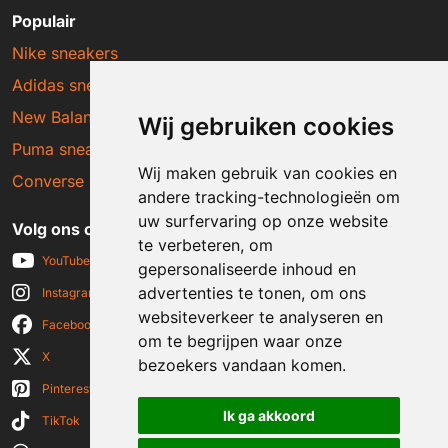
Populair
Nike sneakers
Adidas sneakers
New Balance sneakers
Wij gebruiken cookies
Puma sneakers
Wij maken gebruik van cookies en
Converse sneakers
andere tracking-technologieën om
uw surfervaring op onze website
Volg ons op social media
te verbeteren, om
YouTube
gepersonaliseerde inhoud en
advertenties te tonen, om ons
Instagram
websiteverkeer te analyseren en
Facebook
om te begrijpen waar onze
X
bezoekers vandaan komen.
Pinterest
Ik ga akkoord
TikTok