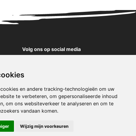
Volg ons op social media
YouTube
Instagram
cookies
Facebook
X
 cookies en andere tracking-technologieën om uw
ebsite te verbeteren, om gepersonaliseerde inhoud
Pinterest
en, om ons websiteverkeer te analyseren en om te
TikTok
ezoekers vandaan komen.
WhatsApp
eiger
Wijzig mijn voorkeuren