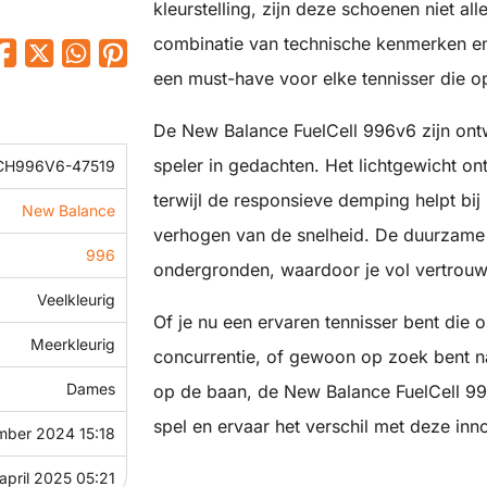
kleurstelling, zijn deze schoenen niet all
combinatie van technische kenmerken 
een must-have voor elke tennisser die op
De New Balance FuelCell 996v6 zijn on
speler in gedachten. Het lichtgewicht 
H996V6-47519
terwijl de responsieve demping helpt bi
New Balance
verhogen van de snelheid. De duurzame b
996
ondergronden, waardoor je vol vertrouw
Veelkleurig
Of je nu een ervaren tennisser bent die
Meerkleurig
concurrentie, of gewoon op zoek bent na
Dames
op de baan, de New Balance FuelCell 996
spel en ervaar het verschil met deze inn
mber 2024 15:18
april 2025 05:21