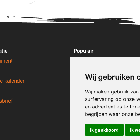
atie
Populair
iment
Nike sneakers
Adidas sneakers
Wij gebruiken 
e kalender
New Balance sneakers
Puma sneakers
Wij maken gebruik van
surfervaring op onze w
sbrief
Converse sneakers
en advertenties te ton
begrijpen waar onze b
Ik ga akkoord
Ik w