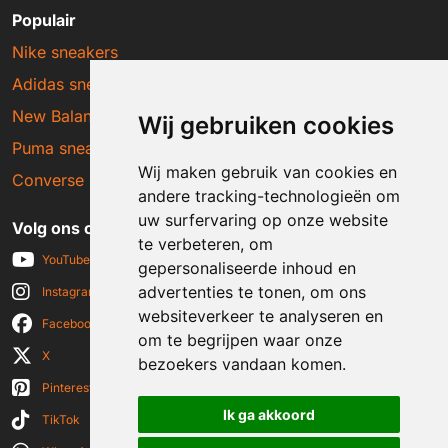
Populair
Nike sneakers
Adidas sneakers
New Balance sneakers
Wij gebruiken cookies
Puma sneakers
Wij maken gebruik van cookies en
Converse sneakers
andere tracking-technologieën om
uw surfervaring op onze website
Volg ons op social media
te verbeteren, om
YouTube
gepersonaliseerde inhoud en
advertenties te tonen, om ons
Instagram
websiteverkeer te analyseren en
Facebook
om te begrijpen waar onze
X
bezoekers vandaan komen.
Pinterest
Ik ga akkoord
TikTok