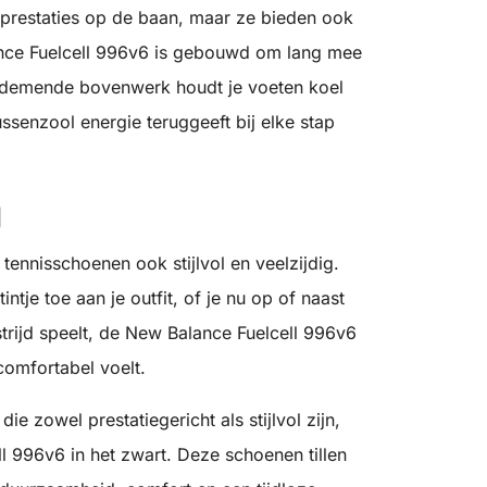
 prestaties op de baan, maar ze bieden ook
nce Fuelcell 996v6 is gebouwd om lang mee
et ademende bovenwerk houdt je voeten koel
ussenzool energie teruggeeft bij elke stap
g
tennisschoenen ook stijlvol en veelzijdig.
ntje toe aan je outfit, of je nu op of naast
strijd speelt, de New Balance Fuelcell 996v6
 comfortabel voelt.
e zowel prestatiegericht als stijlvol zijn,
l 996v6 in het zwart. Deze schoenen tillen