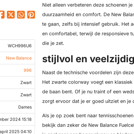
Niet alleen verbeteren deze schoenen je
duurzaamheid en comfort. De New Bala
te gaan, zelfs bij intensief gebruik. H
en comfortabel, terwijl de responsieve t
die je zet.
WCH996U6
stijlvol en veelzijdi
New Balance
996
Naast de technische voordelen zijn deze 
Het zwarte colorway voegt een klassiek ti
Zwart
de baan bent. Of je nu traint of een wed
Zwart
zorgt ervoor dat je er goed uitziet en je
Dames
Als je op zoek bent naar tennisschoenen di
mber 2024 15:18
bekijk dan zeker de New Balance Fuelcel
april 2025 04:10