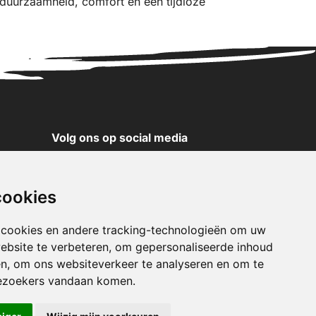
 duurzaamheid, comfort en een tijdloze
Volg ons op social media
YouTube
Instagram
cookies
Facebook
X
 cookies en andere tracking-technologieën om uw
ebsite te verbeteren, om gepersonaliseerde inhoud
Pinterest
en, om ons websiteverkeer te analyseren en om te
TikTok
ezoekers vandaan komen.
WhatsApp