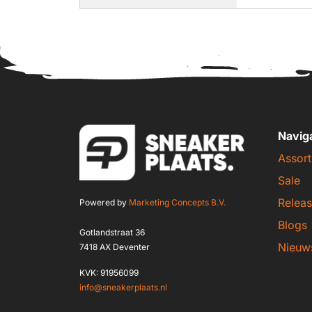
Navig
Assort
Sale
Releas
Powered by
Marketing Concepts B.V.
Blogs
Gotlandstraat 36
Nieuw
7418 AX Deventer
KVK: 91956099
info@sneakerplaats.nl