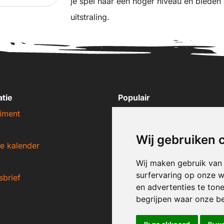
je spel naar een hoger niveau en bieden
uitstraling.
atie
Populair
iment
Nike sneakers
Adidas sneakers
Wij gebruiken 
e kalender
New Balance sneakers
Puma sneakers
Wij maken gebruik van
surfervaring op onze w
sbrief
Converse sneakers
en advertenties te ton
begrijpen waar onze b