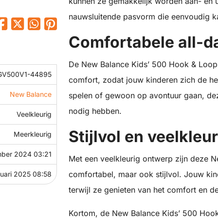
kunnen ze gemakkelijk worden aan- en u
nauwsluitende pasvorm die eenvoudig k
Comfortabele all-d
De New Balance Kids’ 500 Hook & Loop 
GV500V1-44895
comfort, zodat jouw kinderen zich de he
New Balance
spelen of gewoon op avontuur gaan, dez
nodig hebben.
Veelkleurig
Stijlvol en veelkle
Meerkleurig
ber 2024 03:21
Met een veelkleurig ontwerp zijn deze N
comfortabel, maar ook stijlvol. Jouw ki
nuari 2025 08:58
terwijl ze genieten van het comfort en 
Kortom, de New Balance Kids’ 500 Hook 