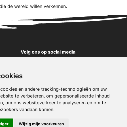
 die de wereld willen verkennen.
Volg ons op social media
YouTube
Instagram
cookies
Facebook
X
 cookies en andere tracking-technologieën om uw
ebsite te verbeteren, om gepersonaliseerde inhoud
Pinterest
en, om ons websiteverkeer te analyseren en om te
TikTok
ezoekers vandaan komen.
WhatsApp
eiger
Wijzig mijn voorkeuren