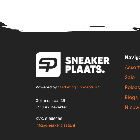
Navig
Assort
Sale
Releas
Powered by
Marketing Concepts B.V.
Blogs
Gotlandstraat 36
Nieuw
7418 AX Deventer
KVK: 91956099
info@sneakerplaats.nl