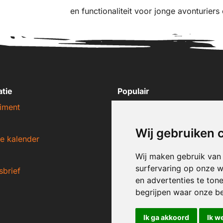
en functionaliteit voor jonge avonturiers
atie
Populair
iment
Nike sneakers
Adidas sneakers
Wij gebruiken 
e kalender
New Balance sneakers
Puma sneakers
Wij maken gebruik van
surfervaring op onze w
sbrief
Converse sneakers
en advertenties te ton
begrijpen waar onze b
Ik ga akkoord
Ik w