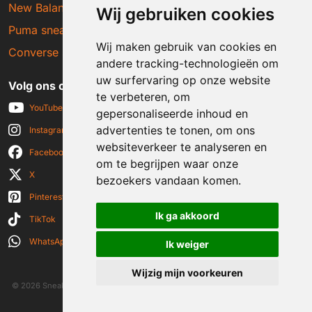
New Balance sneakers
Wij gebruiken cookies
Puma sneakers
Wij maken gebruik van cookies en
Converse sneakers
andere tracking-technologieën om
uw surfervaring op onze website
Volg ons op social media
te verbeteren, om
YouTube
gepersonaliseerde inhoud en
advertenties te tonen, om ons
Instagram
websiteverkeer te analyseren en
Facebook
om te begrijpen waar onze
X
bezoekers vandaan komen.
Pinterest
Ik ga akkoord
TikTok
WhatsApp
Ik weiger
Wijzig mijn voorkeuren
© 2026 Sneakerplaats.nl
|
Algemene voorwaarden
|
Disclaimer
|
Privacy verklaring