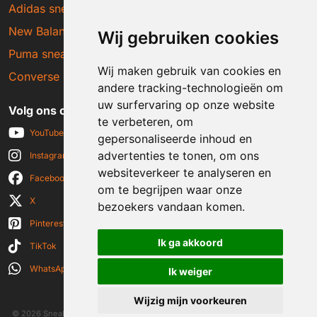
Adidas sneakers
New Balance sneakers
Wij gebruiken cookies
Puma sneakers
Wij maken gebruik van cookies en
Converse sneakers
andere tracking-technologieën om
uw surfervaring op onze website
Volg ons op social media
te verbeteren, om
YouTube
gepersonaliseerde inhoud en
advertenties te tonen, om ons
Instagram
websiteverkeer te analyseren en
Facebook
om te begrijpen waar onze
X
bezoekers vandaan komen.
Pinterest
Ik ga akkoord
TikTok
WhatsApp
Ik weiger
Wijzig mijn voorkeuren
© 2026 Sneakerplaats.nl
|
Algemene voorwaarden
|
Disclaimer
|