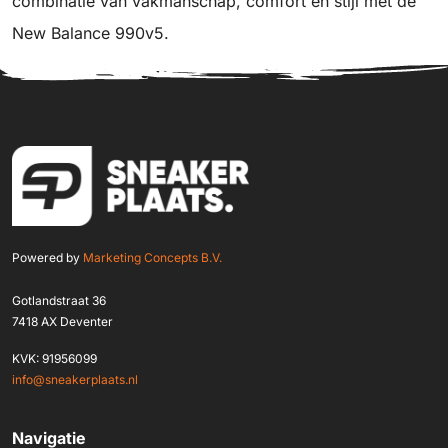
combinatie van vakmanschap, comfort en stijl met de
New Balance 990v5.
Powered by
Marketing Concepts B.V.
Gotlandstraat 36
7418 AX Deventer
KVK: 91956099
info@sneakerplaats.nl
Navigatie