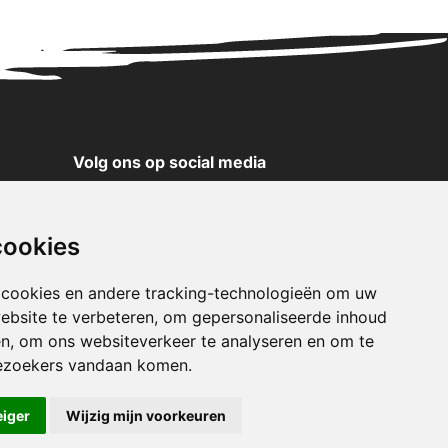
Volg ons op social media
YouTube
Instagram
cookies
Facebook
X
 cookies en andere tracking-technologieën om uw
ebsite te verbeteren, om gepersonaliseerde inhoud
Pinterest
en, om ons websiteverkeer te analyseren en om te
TikTok
ezoekers vandaan komen.
WhatsApp
eiger
Wijzig mijn voorkeuren