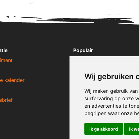
atie
Populair
iment
Nike sneakers
Adidas sneakers
Wij gebruiken 
e kalender
New Balance sneakers
Puma sneakers
Wij maken gebruik van
surfervaring op onze w
sbrief
Converse sneakers
en advertenties te ton
begrijpen waar onze b
Ik ga akkoord
Ik w