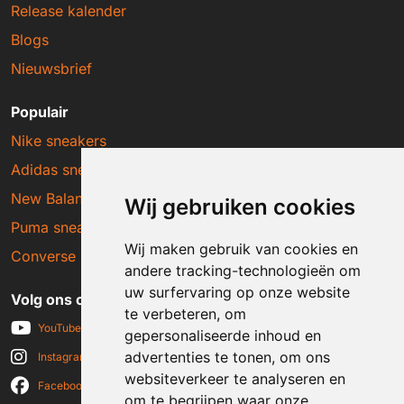
Release kalender
Blogs
Nieuwsbrief
Populair
Nike sneakers
Adidas sneakers
New Balance sneakers
Wij gebruiken cookies
Puma sneakers
Wij maken gebruik van cookies en
Converse sneakers
andere tracking-technologieën om
uw surfervaring op onze website
Volg ons op social media
te verbeteren, om
YouTube
gepersonaliseerde inhoud en
advertenties te tonen, om ons
Instagram
websiteverkeer te analyseren en
Facebook
om te begrijpen waar onze