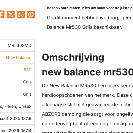
Beschikbare maten. Kies uw maat voor de juiste pr
Op dit moment hebben we (nog) geen
Balance Mr530 Grijs beschikbaar.
MR530SMD
Omschrijving
New Balance
new balance mr530 
530
Grijs
De New Balance MR530 herensneaker is 
Grijs
hardloopschoenen van het merk. Deze c
alledaagse stijl met geavanceerde tech
, Heren, Unisex
ABZORB demping die zorgt voor ongeëvena
aart 2025 13:19
nu onderweg bent of een dagje rustig a
 mei 2026 06:14
retro uitstraling met moderne eigenscha