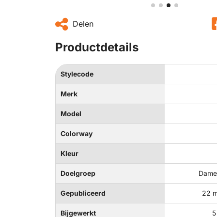
Delen
Productdetails
Stylecode
Merk
Model
Colorway
Kleur
Doelgroep
Dames
Gepubliceerd
22 m
Bijgewerkt
5