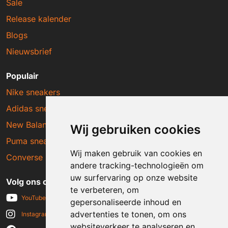
Sale
Release kalender
Blogs
Nieuwsbrief
Populair
Nike sneakers
Adidas sneakers
New Balance sneakers
Wij gebruiken cookies
Puma sneakers
Wij maken gebruik van cookies en
Converse sneakers
andere tracking-technologieën om
uw surfervaring op onze website
Volg ons op social media
te verbeteren, om
YouTube
gepersonaliseerde inhoud en
advertenties te tonen, om ons
Instagram
websiteverkeer te analyseren en