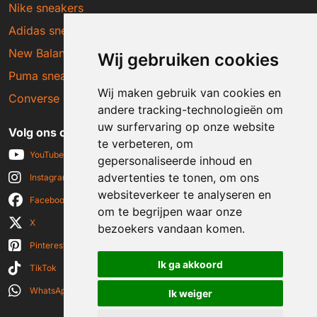
Nike sneakers
Adidas sneakers
New Balance sneakers
Wij gebruiken cookies
Puma sneakers
Wij maken gebruik van cookies en
Converse sneakers
andere tracking-technologieën om
uw surfervaring op onze website
Volg ons op social media
te verbeteren, om
YouTube
gepersonaliseerde inhoud en
advertenties te tonen, om ons
Instagram
websiteverkeer te analyseren en
Facebook
om te begrijpen waar onze
X
bezoekers vandaan komen.
Pinterest
Ik ga akkoord
TikTok
WhatsApp
Ik weiger