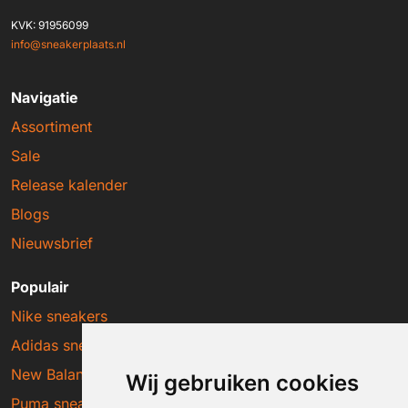
KVK: 91956099
info@sneakerplaats.nl
Navigatie
Assortiment
Sale
Release kalender
Blogs
Nieuwsbrief
Populair
Nike sneakers
Adidas sneakers
New Balance sneakers
Wij gebruiken cookies
Puma sneakers