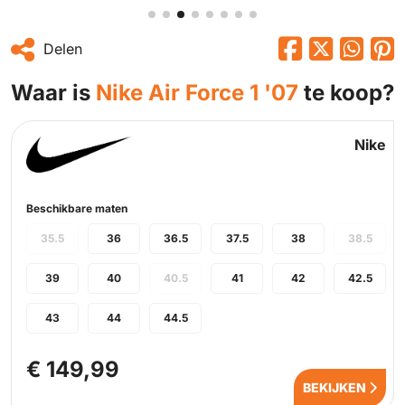
Delen
Waar is
Nike Air Force 1 '07
te koop?
Nike
Beschikbare maten
35.5
36
36.5
37.5
38
38.5
39
40
40.5
41
42
42.5
43
44
44.5
€ 149,99
BEKIJKEN