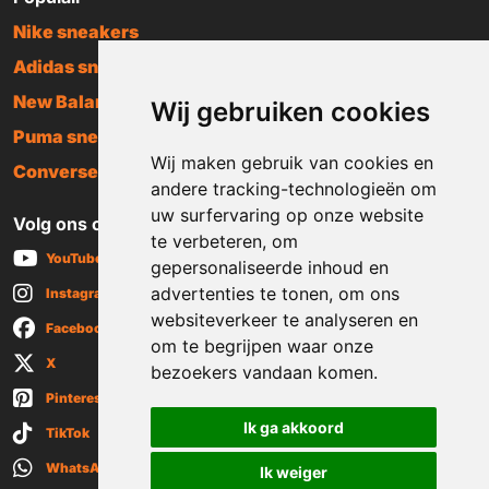
Nike sneakers
Adidas sneakers
New Balance sneakers
Wij gebruiken cookies
Puma sneakers
Wij maken gebruik van cookies en
Converse sneakers
andere tracking-technologieën om
uw surfervaring op onze website
Volg ons op social media
te verbeteren, om
YouTube
gepersonaliseerde inhoud en
advertenties te tonen, om ons
Instagram
websiteverkeer te analyseren en
Facebook
om te begrijpen waar onze
X
bezoekers vandaan komen.
Pinterest
Ik ga akkoord
TikTok
WhatsApp
Ik weiger