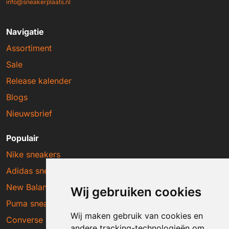
info@sneakerplaats.nl
Navigatie
Assortiment
Sale
Release kalender
Blogs
Nieuwsbrief
Populair
Nike sneakers
Adidas sneakers
New Balance sneakers
Wij gebruiken cookies
Puma sneakers
Wij maken gebruik van cookies en
Converse sneakers
andere tracking-technologieën om