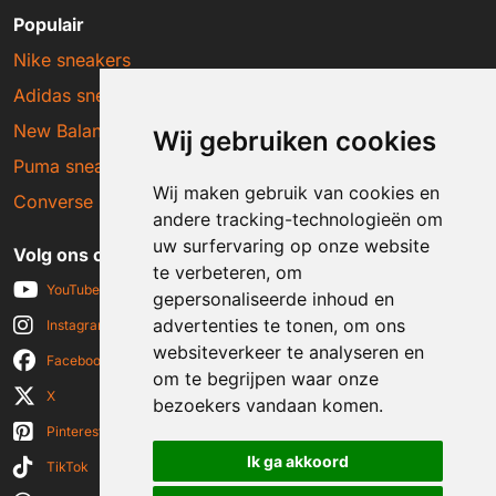
Populair
Nike sneakers
Adidas sneakers
New Balance sneakers
Wij gebruiken cookies
Puma sneakers
Wij maken gebruik van cookies en
Converse sneakers
andere tracking-technologieën om
uw surfervaring op onze website
Volg ons op social media
te verbeteren, om
YouTube
gepersonaliseerde inhoud en
advertenties te tonen, om ons
Instagram
websiteverkeer te analyseren en
Facebook
om te begrijpen waar onze
X
bezoekers vandaan komen.
Pinterest
Ik ga akkoord
TikTok