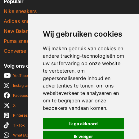
Populair
Nike sneakers
Adidas sneakers
New Balance sneakers
Wij gebruiken cookies
Puma sneakers
Wij maken gebruik van cookies en
Converse sneakers
andere tracking-technologieën om
uw surfervaring op onze website
Volg ons op social media
te verbeteren, om
YouTube
gepersonaliseerde inhoud en
advertenties te tonen, om ons
Instagram
websiteverkeer te analyseren en
Facebook
om te begrijpen waar onze
X
bezoekers vandaan komen.
Pinterest
Ik ga akkoord
TikTok
WhatsApp
Ik weiger