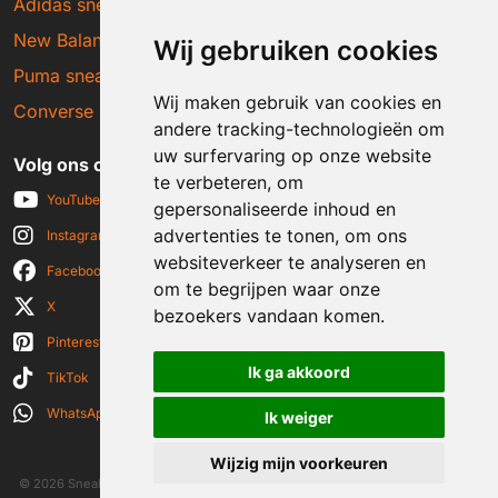
Adidas sneakers
New Balance sneakers
Wij gebruiken cookies
Puma sneakers
Wij maken gebruik van cookies en
Converse sneakers
andere tracking-technologieën om
uw surfervaring op onze website
Volg ons op social media
te verbeteren, om
YouTube
gepersonaliseerde inhoud en
advertenties te tonen, om ons
Instagram
websiteverkeer te analyseren en
Facebook
om te begrijpen waar onze
X
bezoekers vandaan komen.
Pinterest
Ik ga akkoord
TikTok
WhatsApp
Ik weiger
Wijzig mijn voorkeuren
© 2026 Sneakerplaats.nl
|
Algemene voorwaarden
|
Disclaimer
|