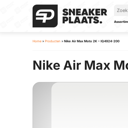
Assortim
Home
»
Producten
»
Nike Air Max Moto 2K – IQ4924-200
Nike Air Max M