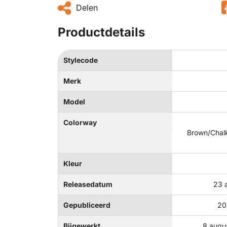
Delen
Productdetails
Stylecode
Merk
Model
Colorway
Brown/Chal
Kleur
Releasedatum
23 
Gepubliceerd
20
Bijgewerkt
8 augu