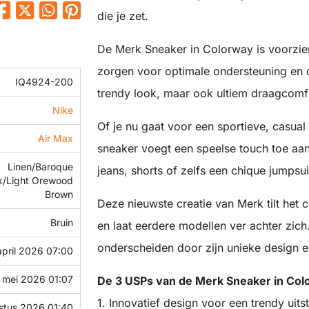
die je zet.
De Merk Sneaker in Colorway is voorzie
zorgen voor optimale ondersteuning en d
IQ4924-200
trendy look, maar ook ultiem draagcomfor
Nike
Of je nu gaat voor een sportieve, casual
Air Max
sneaker voegt een speelse touch toe aan 
Linen/Baroque
jeans, shorts of zelfs een chique jumpsui
k/Light Orewood
Brown
Deze nieuwste creatie van Merk tilt het
Bruin
en laat eerdere modellen ver achter zic
onderscheiden door zijn unieke design e
april 2026 07:00
 mei 2026 01:07
De 3 USPs van de Merk Sneaker in Col
1. Innovatief design voor een trendy uitst
stus 2026 01:40