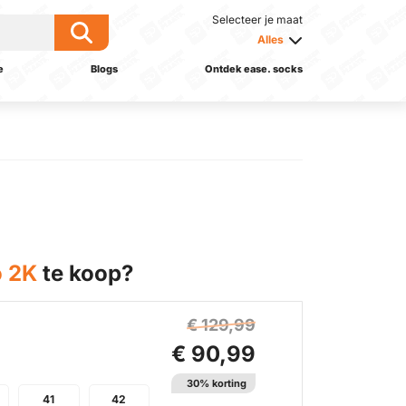
Selecteer je maat
Alles
e
Blogs
Ontdek ease. socks
o 2K
te koop?
€ 129,99
€ 90,99
30% korting
41
42