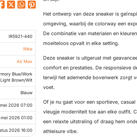
Het ontwerp van deze sneaker is geïnsp
omgeving, waarbij de colorway een expre
De combinatie van materialen en kleuren
IR5921-440
moeiteloos opvalt in elke setting.
Nike
Deze sneaker is uitgerust met geavance
Air Max
comfort en prestaties. De responsieve d
rmory Blue/Work
terwijl het ademende bovenwerk zorgt v
Light Brown/Wit
voet.
Blauw
Of je nu gaat voor een sportieve, casual
 mei 2026 07:00
vleugje moderniteit toe aan elke outfit.
 mei 2026 01:00
een relaxte uitstraling of draag hem ond
stus 2026 16:00
athleisure vibe.