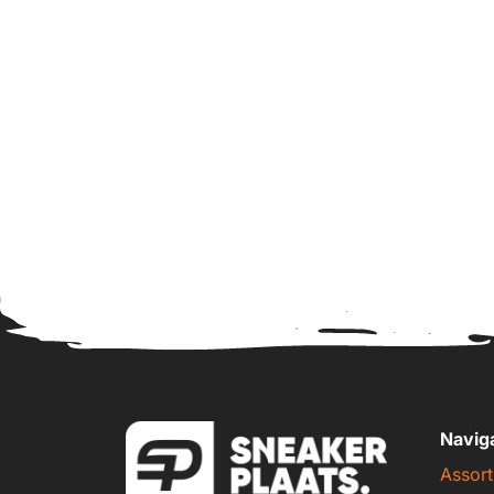
Navig
Assort