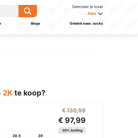
Selecteer je maat
Alles
e
Blogs
Ontdek ease. socks
o 2K
te koop?
€ 139,99
€ 97,99
30% korting
38.5
39