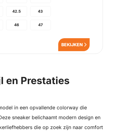
42.5
43
46
47
BEKIJKEN
l en Prestaties
model in een opvallende colorway die
 Deze sneaker belichaamt modern design en
kerliefhebbers die op zoek zijn naar comfort