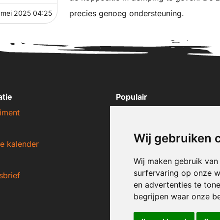
precies genoeg ondersteuning.
 mei 2025 04:25
atie
Populair
iment
Nike sneakers
Adidas sneakers
Wij gebruiken 
e kalender
New Balance sneakers
Puma sneakers
Wij maken gebruik van
surfervaring op onze w
sbrief
Converse sneakers
en advertenties te ton
begrijpen waar onze b