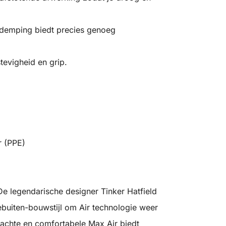
 demping biedt precies genoeg
tevigheid en grip.
r (PPE)
 De legendarische designer Tinker Hatfield
tebuiten-bouwstijl om Air technologie weer
zachte en comfortabele Max Air biedt