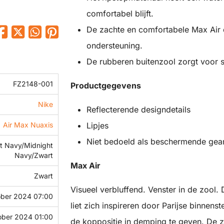
comfortabel blijft.
De zachte en comfortabele Max Air
ondersteuning.
De rubberen buitenzool zorgt voor s
FZ2148-001
Productgegevens
Nike
Reflecterende designdetails
Lipjes
Air Max Nuaxis
Niet bedoeld als beschermende gea
t Navy/Midnight
Navy/Zwart
Max Air
Zwart
Visueel verbluffend. Venster in de zool.
ober 2024 07:00
liet zich inspireren door Parijse binnens
ober 2024 01:00
de koppositie in demping te geven. De 