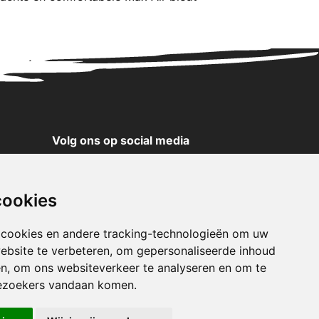
Volg ons op social media
YouTube
Instagram
cookies
Facebook
X
 cookies en andere tracking-technologieën om uw
ebsite te verbeteren, om gepersonaliseerde inhoud
Pinterest
en, om ons websiteverkeer te analyseren en om te
TikTok
ezoekers vandaan komen.
WhatsApp