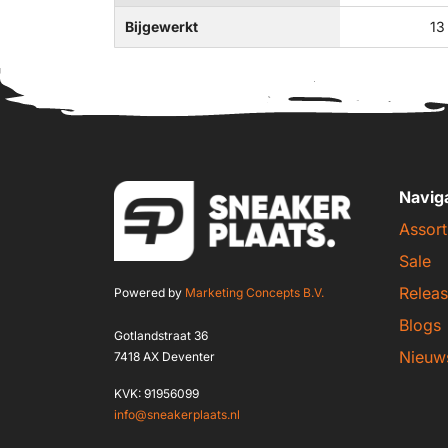
Bijgewerkt
13
Navig
Assort
Sale
Releas
Powered by
Marketing Concepts B.V.
Blogs
Gotlandstraat 36
Nieuw
7418 AX Deventer
KVK: 91956099
info@sneakerplaats.nl