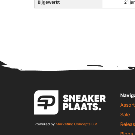
Bijgewerkt
21 ja
Navig
Assort
Sale
Releas
Powered by
Marketing Concepts B.V.
Blogs