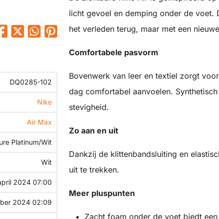
licht gevoel en demping onder de voet. D
het verleden terug, maar met een nieuwe
Comfortabele pasvorm
Bovenwerk van leer en textiel zorgt voor
DQ0285-102
dag comfortabel aanvoelen. Synthetisch m
Nike
stevigheid.
Air Max
Zo aan en uit
ure Platinum/Wit
Dankzij de klittenbandsluiting en elasti
Wit
uit te trekken.
april 2024 07:00
Meer pluspunten
mber 2024 02:09
Zacht foam onder de voet biedt een l