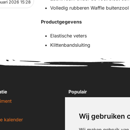
nuari 2026 15:28
Volledig rubberen Waffle buitenzool 
Productgegevens
Elastische veters
Klittenbandsluiting
atie
Populair
iment
Nike sneakers
Adidas sneakers
Wij gebruiken 
e kalender
New Balance sneakers
Puma sneakers
Wij maken gebruik van