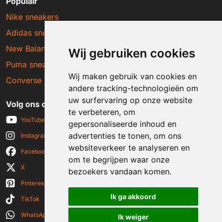
Populair
Nike sneakers
Adidas sneakers
New Balance sneakers
Wij gebruiken cookies
Puma sneakers
Wij maken gebruik van cookies en
Converse sneakers
andere tracking-technologieën om
uw surfervaring op onze website
Volg ons op social media
te verbeteren, om
YouTube
gepersonaliseerde inhoud en
advertenties te tonen, om ons
Instagram
websiteverkeer te analyseren en
Facebook
om te begrijpen waar onze
X
bezoekers vandaan komen.
Pinterest
Ik ga akkoord
TikTok
WhatsApp
Ik weiger